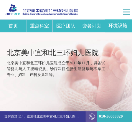
环境设施
首页
重点科室
医疗团队
套餐计划
北京美中宜和北三环妇儿医院
北京美中宜和北三环妇儿医院成立于2012年11月，具备试
管婴儿与人工授精资质。诊疗科目包括生殖健康与不孕症
专业、妇科、产科及儿科等。
突破边界！美中宜和陈新娜团队打造不孕不育诊疗新体系
010-56063320
如何通过 114、京通挂北京美中宜和北三环妇儿医院的医生号
生殖&妇科结费方式变更通知