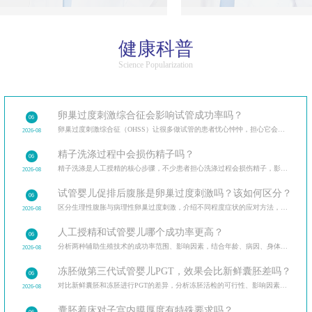
健康科普
Science Popularization
卵巢过度刺激综合征会影响试管成功率吗？
06
卵巢过度刺激综合征（OHSS）让很多做试管的患者忧心忡忡，担心它会影响试管成功率和自身健康。
2026-08
精子洗涤过程中会损伤精子吗？
06
精子洗涤是人工授精的核心步骤，不少患者担心洗涤过程会损伤精子，影响受精能力。
2026-08
试管婴儿促排后腹胀是卵巢过度刺激吗？该如何区分？
06
区分生理性腹胀与病理性卵巢过度刺激，介绍不同程度症状的应对方法，促排后的日常护理要点。
2026-08
人工授精和试管婴儿哪个成功率更高？
06
分析两种辅助生殖技术的成功率范围、影响因素，结合年龄、病因、身体条件等变量解读成功率波动原因
2026-08
冻胚做第三代试管婴儿PGT，效果会比新鲜囊胚差吗？
06
对比新鲜囊胚和冻胚进行PGT的差异，分析冻胚活检的可行性、影响因素以及临床效果，讲解PGT技术的适用
2026-08
囊胚着床对子宫内膜厚度有特殊要求吗？