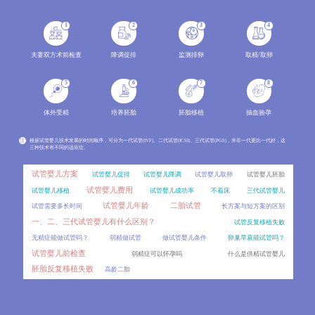
很多试管孕妈都会问，成功怀孕后产检是不是和自然怀孕一模一样？其实试管妊娠有其特殊性，产检在常规项
2026-08
1
2
3
4
取卵后移植前为什么要做这些检查？
05
取卵后到移植前的检查常常让试管婴儿患者感到困惑，不知道这些检查到底有什么用。
2026-08
夫妻双方术前检查
降调促排
监测排卵
取精/取卵
40岁做试管成功生下孩子后，还能自然怀上二胎吗？
05
5
6
7
8
40岁女性做试管后自然怀孕的概率有多大？试管后多久可能自然怀孕？解析高龄试管后自然怀孕的概率影响
2026-08
体外受精
培养胚胎
胚胎移植
抽血验孕
局麻取卵真的能忍受吗？
05
很多准备取卵的患者害怕全麻的“风险”，又担心局麻取卵疼到无法忍受。结合真实患者的取卵体验、临
2026-08
注
根据试管婴儿技术发展的时间顺序，可分为一代试管(IVF)、二代试管(ICSI)、三代试管(PGS)，并非一代更比一代好，这
三种技术有不同的适应症。
高龄做试管手续特别多，到底要准备哪些证件？
05
针对高龄人群做试管的证件准备，从建档、术前检查、手术等不同环节出发，详细讲解所需材料的种类、获
2026-08
试管婴儿方案
试管婴儿促排
试管婴儿降调
试管婴儿取卵
试管婴儿胚胎
试管婴儿费用
试管婴儿移植
试管婴儿成功率
不着床
三代试管婴儿
30岁试管移植双胚胎，成功率提升的同时风险有多大？
05
试管婴儿年龄
二胎试管
试管需要多长时间
长方案与短方案的区别
30岁试管患者选择双胚胎移植，往往看重其较高的成功率，却容易忽略背后的风险。对比单双胚胎移植的成
2026-08
一、二、三代试管婴儿有什么区别？
试管反复移植失败
高龄试管产后恢复慢，是试管的问题还是年龄的问题？
05
无精症能做试管吗？
弱精做试管
做试管婴儿条件
卵巢早衰能试管吗？
不少高龄试管妈妈产后恢复较慢，常常疑惑是试管治疗导致的，还是年龄本身的问题。对比试管治疗与自然
2026-08
试管婴儿前检查
弱精症可以怀孕吗
什么是供精试管婴儿
胚胎反复移植失败
高龄二胎