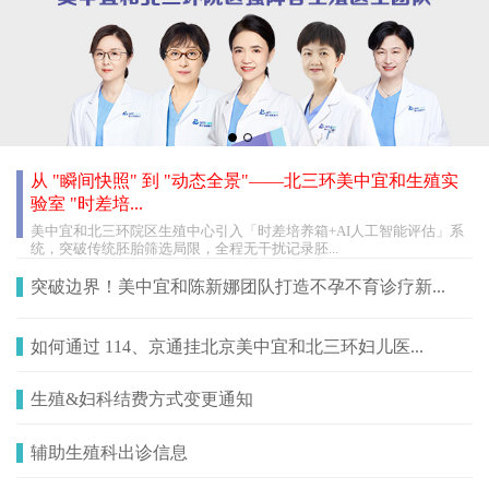
从 "瞬间快照" 到 "动态全景"——北三环美中宜和生殖实
验室 "时差培...
美中宜和北三环院区生殖中心引入「时差培养箱+AI人工智能评估」系
统，突破传统胚胎筛选局限，全程无干扰记录胚...
突破边界！美中宜和陈新娜团队打造不孕不育诊疗新...
如何通过 114、京通挂北京美中宜和北三环妇儿医...
生殖&妇科结费方式变更通知
辅助生殖科出诊信息