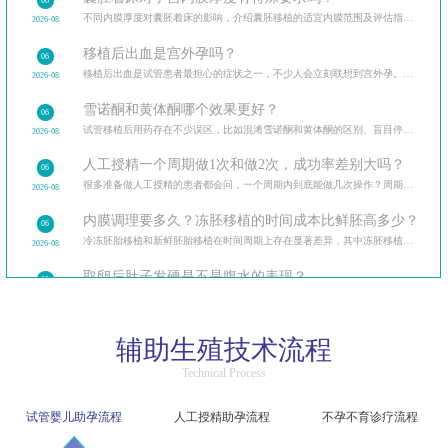
06
不同内膜厚度对囊胚着床的影响，介绍囊胚移植的适宜内膜范围及评估指标。
2026-08
移植后出血是宫外孕吗？
06
移植后出血是试管患者最担心的症状之一，不少人会立刻联想到宫外孕。详细对比移植后正常出血与宫外
2026-08
雪诺酮和黄体酮哪个效果更好？
06
试管移植后用药存在不少误区，比如混淆雪诺酮和黄体酮的区别、盲目停药等。对比两种药物的剂型、作
2026-08
人工授精一个周期做1次和做2次，成功率差别大吗？
06
很多准备做人工授精的患者都会问，一个周期内到底能做几次操作？周期次数的常规范围、影响因素，同时分
2026-08
内膜调理要多久？冻胚移植的时间成本比鲜胚高多少？
06
冷冻胚胎移植和新鲜胚胎移植在时间周期上存在显著差异，其中冻胚移植前的内膜调理是影响时间成本的
2026-08
取卵后肚子发硬是不是腹水的表现？
05
取卵后腹水是辅助生殖过程中常见的并发症，早期症状容易被忽视。针对患者关心的“取卵后肚子发硬是
2026-08
35岁之后每大一岁，试管成功率会下降多少？
05
辅助生殖技术流程
不同年龄段的试管成功率差异，分析年龄影响试管成功率的深层原因，分享高龄女性提高试管成功率的实用
2026-08
Technical Process
AMH值越低卵巢功能越差？试管助孕还有机会吗？
05
不同程度低AMH患者的试管助孕可能性，介绍针对性的诊疗方案及生活调理方法。
2026-08
试管婴儿助孕流程
人工授精助孕流程
不孕不育诊疗流程
试管成功后产检和自然怀孕完全一样吗？
05