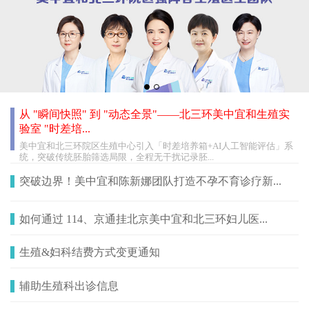
从 "瞬间快照" 到 "动态全景"——北三环美中宜和生殖实
验室 "时差培...
美中宜和北三环院区生殖中心引入「时差培养箱+AI人工智能评估」系
统，突破传统胚胎筛选局限，全程无干扰记录胚...
突破边界！美中宜和陈新娜团队打造不孕不育诊疗新...
如何通过 114、京通挂北京美中宜和北三环妇儿医...
生殖&妇科结费方式变更通知
辅助生殖科出诊信息