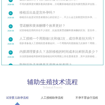
06
不同内膜厚度对囊胚着床的影响，介绍囊胚移植的适宜内膜范围及评估指标。
2026-08
移植后出血是宫外孕吗？
06
移植后出血是试管患者最担心的症状之一，不少人会立刻联想到宫外孕。详细对比移植后正常出血与宫外
2026-08
雪诺酮和黄体酮哪个效果更好？
06
试管移植后用药存在不少误区，比如混淆雪诺酮和黄体酮的区别、盲目停药等。对比两种药物的剂型、作
2026-08
人工授精一个周期做1次和做2次，成功率差别大吗？
06
很多准备做人工授精的患者都会问，一个周期内到底能做几次操作？周期次数的常规范围、影响因素，同时分
2026-08
内膜调理要多久？冻胚移植的时间成本比鲜胚高多少？
06
冷冻胚胎移植和新鲜胚胎移植在时间周期上存在显著差异，其中冻胚移植前的内膜调理是影响时间成本的
2026-08
取卵后肚子发硬是不是腹水的表现？
05
取卵后腹水是辅助生殖过程中常见的并发症，早期症状容易被忽视。针对患者关心的“取卵后肚子发硬是
2026-08
35岁之后每大一岁，试管成功率会下降多少？
05
辅助生殖技术流程
不同年龄段的试管成功率差异，分析年龄影响试管成功率的深层原因，分享高龄女性提高试管成功率的实用
2026-08
Technical Process
AMH值越低卵巢功能越差？试管助孕还有机会吗？
05
不同程度低AMH患者的试管助孕可能性，介绍针对性的诊疗方案及生活调理方法。
2026-08
试管婴儿助孕流程
人工授精助孕流程
不孕不育诊疗流程
试管成功后产检和自然怀孕完全一样吗？
05