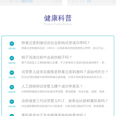
健康科普
Science Popularization
卵巢过度刺激综合征会影响试管成功率吗？
06
卵巢过度刺激综合征（OHSS）让很多做试管的患者忧心忡忡，担心它会影响试管成功率和自身健康。
2026-08
精子洗涤过程中会损伤精子吗？
06
精子洗涤是人工授精的核心步骤，不少患者担心洗涤过程会损伤精子，影响受精能力。
2026-08
试管婴儿促排后腹胀是卵巢过度刺激吗？该如何区分？
06
区分生理性腹胀与病理性卵巢过度刺激，介绍不同程度症状的应对方法，促排后的日常护理要点。
2026-08
人工授精和试管婴儿哪个成功率更高？
06
分析两种辅助生殖技术的成功率范围、影响因素，结合年龄、病因、身体条件等变量解读成功率波动原因
2026-08
冻胚做第三代试管婴儿PGT，效果会比新鲜囊胚差吗？
06
对比新鲜囊胚和冻胚进行PGT的差异，分析冻胚活检的可行性、影响因素以及临床效果，讲解PGT技术的适用
2026-08
囊胚着床对子宫内膜厚度有特殊要求吗？