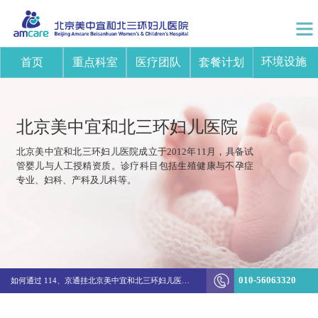
环境设施
首页
重点科室
医疗团队
套餐计划
北京美中宜和北三环妇儿医院
北京美中宜和北三环妇儿医院成立于2012年11月，具备试
管婴儿与人工授精资质。诊疗科目包括生殖健康与不孕症
专业、妇科、产科及儿科等。
突破边界！美中宜和陈新娜团队打造不孕不育诊疗新体系
010-56063320
如何通过 114、京通挂北京美中宜和北三环妇儿医院的医生号
生殖&妇科结费方式变更通知