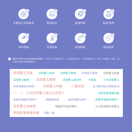
很多试管孕妈都会问，成功怀孕后产检是不是和自然怀孕一模一样？其实试管妊娠有其特殊性，产检在常规项
2026-08
1
2
3
4
取卵后移植前为什么要做这些检查？
05
取卵后到移植前的检查常常让试管婴儿患者感到困惑，不知道这些检查到底有什么用。
2026-08
夫妻双方术前检查
降调促排
监测排卵
取精/取卵
40岁做试管成功生下孩子后，还能自然怀上二胎吗？
05
5
6
7
8
40岁女性做试管后自然怀孕的概率有多大？试管后多久可能自然怀孕？解析高龄试管后自然怀孕的概率影响
2026-08
体外受精
培养胚胎
胚胎移植
抽血验孕
局麻取卵真的能忍受吗？
05
很多准备取卵的患者害怕全麻的“风险”，又担心局麻取卵疼到无法忍受。结合真实患者的取卵体验、临
2026-08
注
根据试管婴儿技术发展的时间顺序，可分为一代试管(IVF)、二代试管(ICSI)、三代试管(PGS)，并非一代更比一代好，这
三种技术有不同的适应症。
高龄做试管手续特别多，到底要准备哪些证件？
05
针对高龄人群做试管的证件准备，从建档、术前检查、手术等不同环节出发，详细讲解所需材料的种类、获
2026-08
试管婴儿方案
试管婴儿促排
试管婴儿降调
试管婴儿取卵
试管婴儿胚胎
试管婴儿费用
试管婴儿移植
试管婴儿成功率
不着床
三代试管婴儿
30岁试管移植双胚胎，成功率提升的同时风险有多大？
05
试管婴儿年龄
二胎试管
试管需要多长时间
长方案与短方案的区别
30岁试管患者选择双胚胎移植，往往看重其较高的成功率，却容易忽略背后的风险。对比单双胚胎移植的成
2026-08
一、二、三代试管婴儿有什么区别？
试管反复移植失败
高龄试管产后恢复慢，是试管的问题还是年龄的问题？
05
无精症能做试管吗？
弱精做试管
做试管婴儿条件
卵巢早衰能试管吗？
不少高龄试管妈妈产后恢复较慢，常常疑惑是试管治疗导致的，还是年龄本身的问题。对比试管治疗与自然
2026-08
试管婴儿前检查
弱精症可以怀孕吗
什么是供精试管婴儿
胚胎反复移植失败
高龄二胎