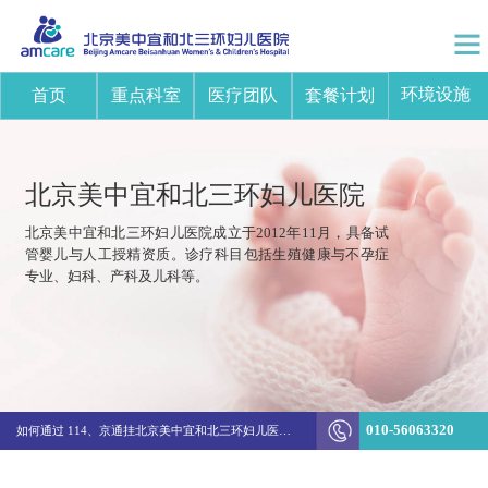
环境设施
首页
重点科室
医疗团队
套餐计划
北京美中宜和北三环妇儿医院
北京美中宜和北三环妇儿医院成立于2012年11月，具备试
管婴儿与人工授精资质。诊疗科目包括生殖健康与不孕症
专业、妇科、产科及儿科等。
突破边界！美中宜和陈新娜团队打造不孕不育诊疗新体系
010-56063320
如何通过 114、京通挂北京美中宜和北三环妇儿医院的医生号
生殖&妇科结费方式变更通知