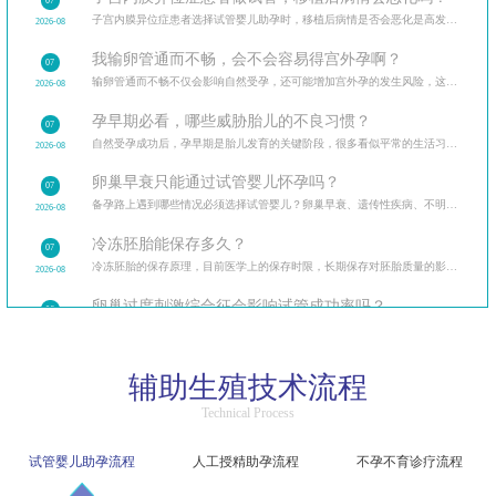
07
子宫内膜异位症患者选择试管婴儿助孕时，移植后病情是否会恶化是高发疑问。从试管治疗的全流程出发
2026-08
我输卵管通而不畅，会不会容易得宫外孕啊？
07
输卵管通而不畅不仅会影响自然受孕，还可能增加宫外孕的发生风险，这让很多备孕女性忧心忡忡。
2026-08
孕早期必看，哪些威胁胎儿的不良习惯？
07
自然受孕成功后，孕早期是胎儿发育的关键阶段，很多看似平常的生活习惯可能暗藏风险。
2026-08
卵巢早衰只能通过试管婴儿怀孕吗？
07
备孕路上遇到哪些情况必须选择试管婴儿？卵巢早衰、遗传性疾病、不明原因不孕等多种临床场景，试管婴
2026-08
冷冻胚胎能保存多久？
07
冷冻胚胎的保存原理，目前医学上的保存时限，长期保存对胚胎质量的影响，保存期限与解冻成功率的关系。
2026-08
卵巢过度刺激综合征会影响试管成功率吗？
06
卵巢过度刺激综合征（OHSS）让很多做试管的患者忧心忡忡，担心它会影响试管成功率和自身健康。
2026-08
精子洗涤过程中会损伤精子吗？
06
辅助生殖技术流程
精子洗涤是人工授精的核心步骤，不少患者担心洗涤过程会损伤精子，影响受精能力。
2026-08
Technical Process
试管婴儿促排后腹胀是卵巢过度刺激吗？该如何区分？
06
区分生理性腹胀与病理性卵巢过度刺激，介绍不同程度症状的应对方法，促排后的日常护理要点。
2026-08
试管婴儿助孕流程
人工授精助孕流程
不孕不育诊疗流程
人工授精和试管婴儿哪个成功率更高？
06