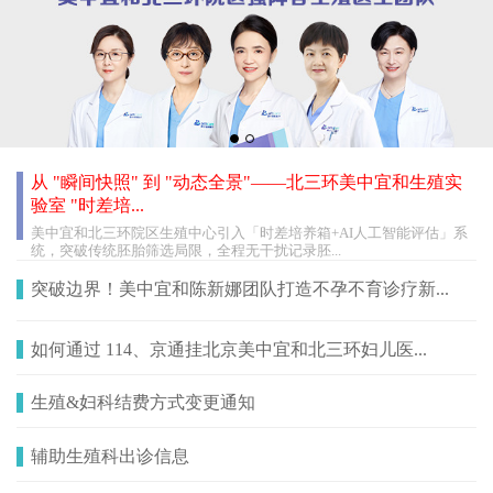
从 "瞬间快照" 到 "动态全景"——北三环美中宜和生殖实
验室 "时差培...
美中宜和北三环院区生殖中心引入「时差培养箱+AI人工智能评估」系
统，突破传统胚胎筛选局限，全程无干扰记录胚...
突破边界！美中宜和陈新娜团队打造不孕不育诊疗新...
如何通过 114、京通挂北京美中宜和北三环妇儿医...
生殖&妇科结费方式变更通知
辅助生殖科出诊信息