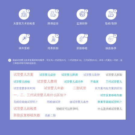
分析两种辅助生殖技术的成功率范围、影响因素，结合年龄、病因、身体条件等变量解读成功率波动原因
2026-08
1
2
3
4
冻胚做第三代试管婴儿PGT，效果会比新鲜囊胚差吗？
06
对比新鲜囊胚和冻胚进行PGT的差异，分析冻胚活检的可行性、影响因素以及临床效果，讲解PGT技术的适用
2026-08
夫妻双方术前检查
降调促排
监测排卵
取精/取卵
囊胚着床对子宫内膜厚度有特殊要求吗？
06
5
6
7
8
不同内膜厚度对囊胚着床的影响，介绍囊胚移植的适宜内膜范围及评估指标。
2026-08
体外受精
培养胚胎
胚胎移植
抽血验孕
移植后出血是宫外孕吗？
06
移植后出血是试管患者最担心的症状之一，不少人会立刻联想到宫外孕。详细对比移植后正常出血与宫外
2026-08
注
根据试管婴儿技术发展的时间顺序，可分为一代试管(IVF)、二代试管(ICSI)、三代试管(PGS)，并非一代更比一代好，这
三种技术有不同的适应症。
雪诺酮和黄体酮哪个效果更好？
06
试管移植后用药存在不少误区，比如混淆雪诺酮和黄体酮的区别、盲目停药等。对比两种药物的剂型、作
2026-08
试管婴儿方案
试管婴儿促排
试管婴儿降调
试管婴儿取卵
试管婴儿胚胎
试管婴儿费用
试管婴儿移植
试管婴儿成功率
不着床
三代试管婴儿
人工授精一个周期做1次和做2次，成功率差别大吗？
06
试管婴儿年龄
二胎试管
试管需要多长时间
长方案与短方案的区别
很多准备做人工授精的患者都会问，一个周期内到底能做几次操作？周期次数的常规范围、影响因素，同时分
2026-08
一、二、三代试管婴儿有什么区别？
试管反复移植失败
内膜调理要多久？冻胚移植的时间成本比鲜胚高多少？
06
无精症能做试管吗？
弱精做试管
做试管婴儿条件
卵巢早衰能试管吗？
冷冻胚胎移植和新鲜胚胎移植在时间周期上存在显著差异，其中冻胚移植前的内膜调理是影响时间成本的
2026-08
试管婴儿前检查
弱精症可以怀孕吗
什么是供精试管婴儿
胚胎反复移植失败
高龄二胎