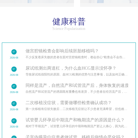
健康科普
Science Popularization
做宫腔镜检查会影响后续胚胎移植吗？
07
不少反复着床失败的患者在面对宫腔镜检查时，都会担心“检查会不会伤内膜，影响后续移植”。
2026-08
尿试纸测出两道杠，为什么血HCG显示没怀孕？
07
导致尿试纸假阳性的原因、血HCG检测的优势与注意事项，以及如何正确解读验孕结果。
2026-08
同样是流产，自然流产和试管流产后，身体恢复的速度和调
07
自然流产和试管流产的诱因既有重叠也有差异，不少患者在经历流产后，最关心的是如何避免再次发生。分
2026-08
二次移植没症状，需要做哪些检查确认成功？
07
第一次移植有症状失败后，二次移植无症状让不少患者充满希望，但也难免担忧。二次移植后需做的各类检
2026-08
试管婴儿怀孕后中期流产和晚期流产的原因是什么？
07
相对于早期流产，试管婴儿怀孕后的中期和晚期流产更让人痛心，因为此时胎儿已经有了明显的发育迹象。
2026-08
子宫内膜异位症患者做试管，移植后病情会恶化吗？