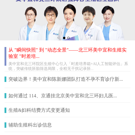
从 "瞬间快照" 到 "动态全景"——北三环美中宜和生殖实
验室 "时差培...
美中宜和北三环院区生殖中心引入「时差培养箱+AI人工智能评估」系
统，突破传统胚胎筛选局限，全程无干扰记录胚...
突破边界！美中宜和陈新娜团队打造不孕不育诊疗新...
如何通过 114、京通挂北京美中宜和北三环妇儿医...
生殖&妇科结费方式变更通知
辅助生殖科出诊信息