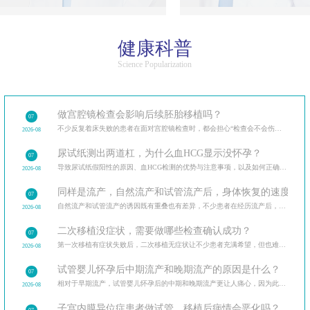
健康科普
Science Popularization
做宫腔镜检查会影响后续胚胎移植吗？
07
不少反复着床失败的患者在面对宫腔镜检查时，都会担心“检查会不会伤内膜，影响后续移植”。
2026-08
尿试纸测出两道杠，为什么血HCG显示没怀孕？
07
导致尿试纸假阳性的原因、血HCG检测的优势与注意事项，以及如何正确解读验孕结果。
2026-08
同样是流产，自然流产和试管流产后，身体恢复的速度和调
07
自然流产和试管流产的诱因既有重叠也有差异，不少患者在经历流产后，最关心的是如何避免再次发生。分
2026-08
二次移植没症状，需要做哪些检查确认成功？
07
第一次移植有症状失败后，二次移植无症状让不少患者充满希望，但也难免担忧。二次移植后需做的各类检
2026-08
试管婴儿怀孕后中期流产和晚期流产的原因是什么？
07
相对于早期流产，试管婴儿怀孕后的中期和晚期流产更让人痛心，因为此时胎儿已经有了明显的发育迹象。
2026-08
子宫内膜异位症患者做试管，移植后病情会恶化吗？