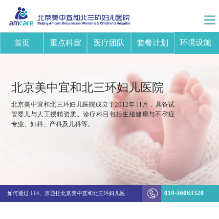
环境设施
首页
重点科室
医疗团队
套餐计划
北京美中宜和北三环妇儿医院
北京美中宜和北三环妇儿医院成立于2012年11月，具备试
管婴儿与人工授精资质。诊疗科目包括生殖健康与不孕症
专业、妇科、产科及儿科等。
突破边界！美中宜和陈新娜团队打造不孕不育诊疗新体系
010-56063320
如何通过 114、京通挂北京美中宜和北三环妇儿医院的医生号
生殖&妇科结费方式变更通知