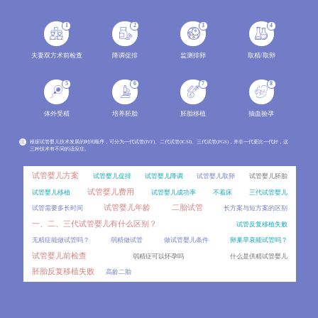
分析两种辅助生殖技术的成功率范围、影响因素，结合年龄、病因、身体条件等变量解读成功率波动原因
2026-08
1
2
3
4
冻胚做第三代试管婴儿PGT，效果会比新鲜囊胚差吗？
06
对比新鲜囊胚和冻胚进行PGT的差异，分析冻胚活检的可行性、影响因素以及临床效果，讲解PGT技术的适用
2026-08
夫妻双方术前检查
降调促排
监测排卵
取精/取卵
囊胚着床对子宫内膜厚度有特殊要求吗？
06
5
6
7
8
不同内膜厚度对囊胚着床的影响，介绍囊胚移植的适宜内膜范围及评估指标。
2026-08
体外受精
培养胚胎
胚胎移植
抽血验孕
移植后出血是宫外孕吗？
06
移植后出血是试管患者最担心的症状之一，不少人会立刻联想到宫外孕。详细对比移植后正常出血与宫外
2026-08
注
根据试管婴儿技术发展的时间顺序，可分为一代试管(IVF)、二代试管(ICSI)、三代试管(PGS)，并非一代更比一代好，这
三种技术有不同的适应症。
雪诺酮和黄体酮哪个效果更好？
06
试管移植后用药存在不少误区，比如混淆雪诺酮和黄体酮的区别、盲目停药等。对比两种药物的剂型、作
2026-08
试管婴儿方案
试管婴儿促排
试管婴儿降调
试管婴儿取卵
试管婴儿胚胎
试管婴儿费用
试管婴儿移植
试管婴儿成功率
不着床
三代试管婴儿
人工授精一个周期做1次和做2次，成功率差别大吗？
06
试管婴儿年龄
二胎试管
试管需要多长时间
长方案与短方案的区别
很多准备做人工授精的患者都会问，一个周期内到底能做几次操作？周期次数的常规范围、影响因素，同时分
2026-08
一、二、三代试管婴儿有什么区别？
试管反复移植失败
内膜调理要多久？冻胚移植的时间成本比鲜胚高多少？
06
无精症能做试管吗？
弱精做试管
做试管婴儿条件
卵巢早衰能试管吗？
冷冻胚胎移植和新鲜胚胎移植在时间周期上存在显著差异，其中冻胚移植前的内膜调理是影响时间成本的
2026-08
试管婴儿前检查
弱精症可以怀孕吗
什么是供精试管婴儿
胚胎反复移植失败
高龄二胎