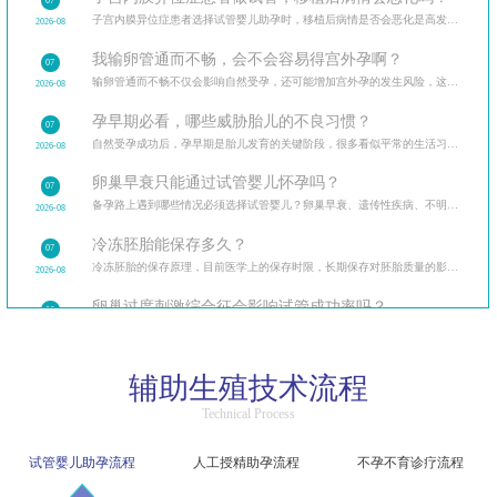
07
子宫内膜异位症患者选择试管婴儿助孕时，移植后病情是否会恶化是高发疑问。从试管治疗的全流程出发
2026-08
我输卵管通而不畅，会不会容易得宫外孕啊？
07
输卵管通而不畅不仅会影响自然受孕，还可能增加宫外孕的发生风险，这让很多备孕女性忧心忡忡。
2026-08
孕早期必看，哪些威胁胎儿的不良习惯？
07
自然受孕成功后，孕早期是胎儿发育的关键阶段，很多看似平常的生活习惯可能暗藏风险。
2026-08
卵巢早衰只能通过试管婴儿怀孕吗？
07
备孕路上遇到哪些情况必须选择试管婴儿？卵巢早衰、遗传性疾病、不明原因不孕等多种临床场景，试管婴
2026-08
冷冻胚胎能保存多久？
07
冷冻胚胎的保存原理，目前医学上的保存时限，长期保存对胚胎质量的影响，保存期限与解冻成功率的关系。
2026-08
卵巢过度刺激综合征会影响试管成功率吗？
06
卵巢过度刺激综合征（OHSS）让很多做试管的患者忧心忡忡，担心它会影响试管成功率和自身健康。
2026-08
精子洗涤过程中会损伤精子吗？
06
辅助生殖技术流程
精子洗涤是人工授精的核心步骤，不少患者担心洗涤过程会损伤精子，影响受精能力。
2026-08
Technical Process
试管婴儿促排后腹胀是卵巢过度刺激吗？该如何区分？
06
区分生理性腹胀与病理性卵巢过度刺激，介绍不同程度症状的应对方法，促排后的日常护理要点。
2026-08
试管婴儿助孕流程
人工授精助孕流程
不孕不育诊疗流程
人工授精和试管婴儿哪个成功率更高？
06